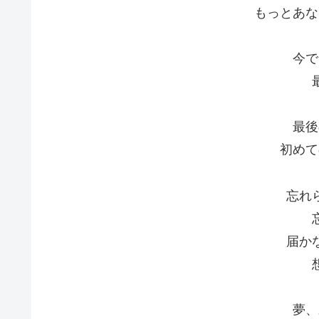
もっとあな
今で
最後
初めて
忘れ
届か
夢、