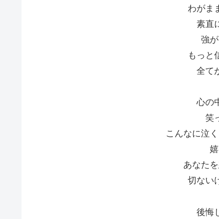
わがま
素直
強が
もっと
全て
心の
笑
こんなに泣く
嬉
あなたを
切ない
後悔