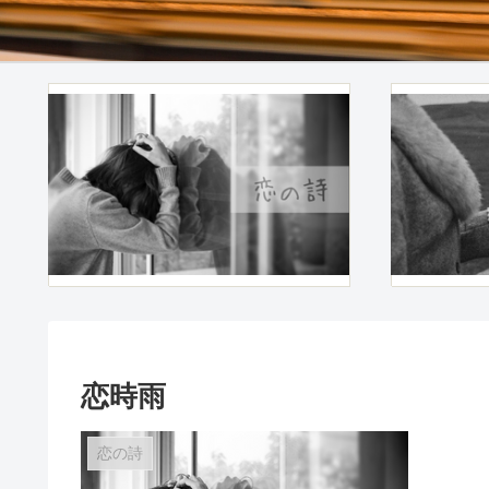
恋時雨
恋の詩