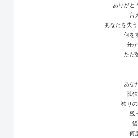
ありがと
言
あなたを失う
何を
分か
ただ
あな
孤独
独りの
残
後
何