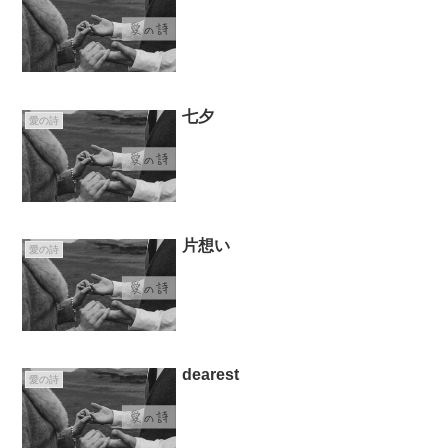
七夕
愛の詩
片想い
愛の詩
dearest
愛の詩