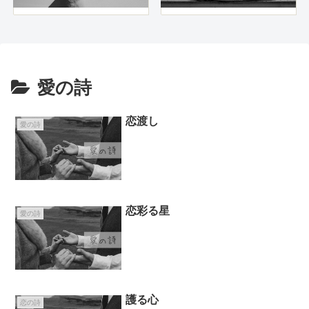
愛の詩
恋渡し
愛の詩
恋彩る星
愛の詩
護る心
恋の詩