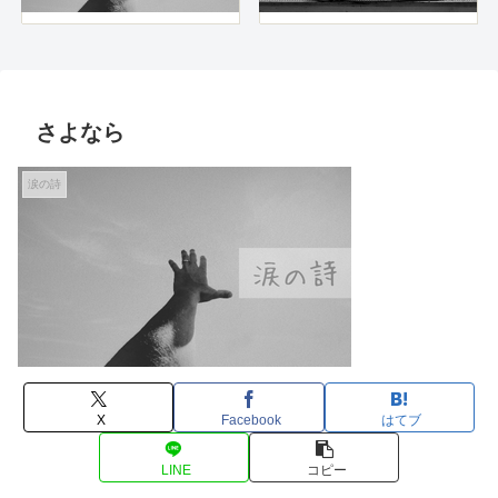
さよなら
涙の詩
X
Facebook
はてブ
LINE
コピー