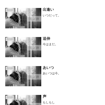
出逢い
恋の詩
いつだって。
追伸
恋の詩
今はまだ。
あいつ
恋の詩
あいつは今。
声
恋の詩
もしもし