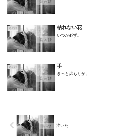
枯れない花
恋の詩
いつか必ず。
手
恋の詩
きっと温もりが。
泣いた